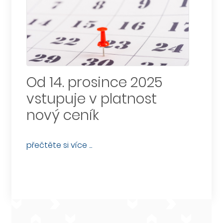
na
Od 14. prosince 2025
Mob
vstupuje v platnost
nový ceník
přečtěte
přečtěte si více ...