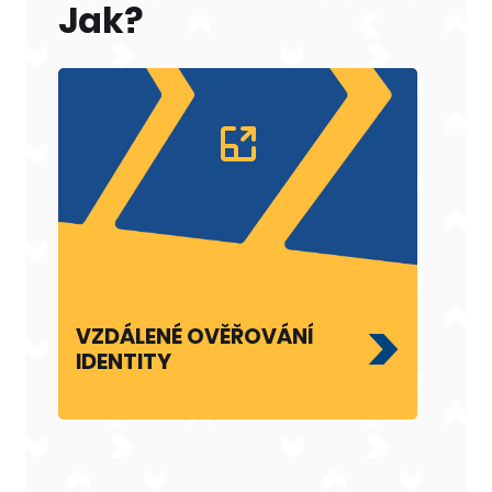
Jak?
>
>
VZDÁLENÉ OVĚŘOVÁNÍ
JAK
IDENTITY
JIN